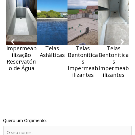
Impermeab
Telas
Telas
Telas
ilização
Asfálticas
Bentonítica
Bentonítica
Be
Reservatóri
s
s
o de Água
Impermeab
Impermeab
I
ilizantes
ilizantes
Quero um Orçamento:
N