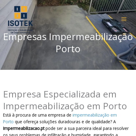
Skip
to
content
Empresas Impermeabilização
Porto
Empresa Especializada em
Impermeabilização em Porto
Está à procura de uma empresa de
impermeabilização em
Porto
que ofereça soluções duradouras e de qualidade? A
Impermeabilizacao.pt
pode ser a sua parceira ideal para resolver
os seus problemas de infiltração e humidade, garantindo a