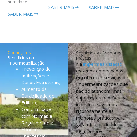
humidade.
SABER MAIS
SABER MAIS
SABER MAIS
Conheça os
Seguimos as Melhores
Benefícios da
Práticas
Impermeabilização
Na
impermeabilização
,
Prevenção de
estamos empenhados
Infiltrações e
em oferecer serviços de
Danos Estruturais;
Impermeabilizações que
Aumento da
não só atendem, mas
Durabilidade do
superam os padrões da
Edifício;
indústria. Seguimos
Conformidade
rigorosamente as
com Normas e
melhores práticas para
Regulamentos;
garantir a qualidade,
Eficiência
segurança e
Energética;