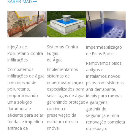
SABER MAIS
Injeção de
Sistemas Contra
Impermeabilização
Poliuretano Contra
Fugas
de Pisos Epóxi
Infiltrações
de Água
Removemos pisos
Combatemos
Implementamos
antigos e
infiltrações de água
sistemas de
instalamos novos
com injeção de
impermeabilização
pisos com sistemas
poliuretano,
especializados para
anti-derrapante,
proporcionando
selar fugas de água,
ideais para rampas
uma solução
garantindo proteção
e garagens,
duradoura e
contínua e
garantindo
eficiente para selar
preservação da
segurança e uma
fendas e impedir a
estrutura do seu
renovação completa
entrada de
imóvel.
do espaço.