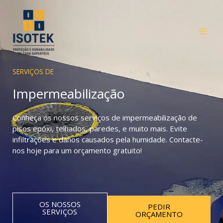
Skip
to
content
SERVIÇOS DE
Impermeabilização
Conheça os nossos serviços de impermeabilização de
pisos epóxi, telhados, paredes, e muito mais. Evite
infiltrações e danos causados pela humidade. Contacte-
nos hoje para um orçamento gratuito!
OS NOSSOS
PEDIR
SERVIÇOS
ORÇAMENTO