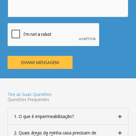
s
a
g
e
m
*
ENVIAR MENSAGEM
Tire as Suas Questões
Questões Frequentes
1. O que é impermeabilização?
2. Quais áreas da minha casa precisam de