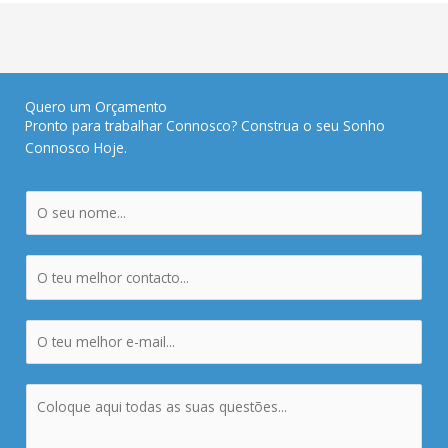
Quero um Orçamento
Pronto para trabalhar Connosco? Construa o seu Sonho
Connosco Hoje.
N
o
m
T
e
e
*
l
E
e
m
f
a
o
M
i
n
e
l
e
n
*
*