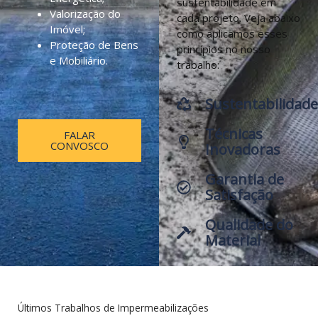
sustentabilidade em
Valorização do
cada projeto. Veja abaixo
Imóvel;
como aplicamos esses
Proteção de Bens
princípios no nosso
e Mobiliário.
trabalho:
Sustentabilidade
Técnicas
FALAR
CONVOSCO
Inovadoras
Garantia de
Satisfação
Qualidade do
Material
Últimos Trabalhos de Impermeabilizações