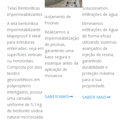
Telas Bentoníticas
Solucionamos
Impermeabilizantes
Infiltrações de água
Isolamento de
Piscinas
A tela bentonítica
Eliminamos
impermeabilizante
infiltrações de Água
Realizamos a
Mapeproof é ideal
de forma eficaz
impermeabilização
para estruturas
utilizando sistemas
de piscinas,
enterradas, seja em
avançados de
garantindo uma
superfícies verticais
injeção de resina,
base segura e
ou horizontais.
garantindo
estanque antes da
Composta por dois
durabilidade e
aplicação de
tecidos
proteção máxima
mosaicos.
geossintéticos em
para a sua
polipropileno
propriedade.
interligados, possui
SABER MAIS
SABER MAIS
uma camada
uniforme de 5,1 kg
de bentonite sódica
natural micronizada.